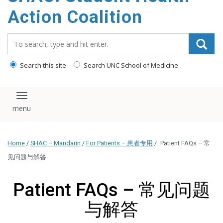
content
Action Coalition
Search_for:
Search this site
Search UNC School of Medicine
Toggle navigation
Home
/
SHAC – Mandarin
/
For Patients – 患者专用
/
Patient FAQs – 常
见问题与解答
Patient FAQs – 常见问题
与解答