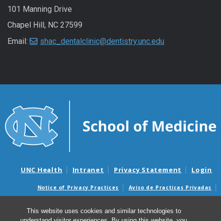
101 Manning Drive
Chapel Hill, NC 27599
Email:
shac_dentalclinic@dentistry.unc.edu
UNC Health
Intranet
Privacy Statement
Login
Notice of Privacy Practices
Aviso de Practicas Privadas
Nondiscrimination Notice
Aviso de no Discriminacion
This website uses cookies and similar technologies to
Surprise Billing and Good Faith Estimate Notices
understand visitor experiences. By using this website, you