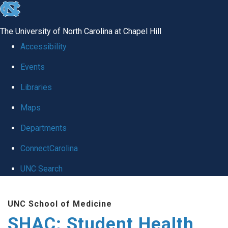
skip
to
The University of North Carolina at Chapel Hill
the
Accessibility
end
Events
of
Libraries
the
global
Maps
utility
Departments
bar
ConnectCarolina
UNC Search
Skip
UNC School of Medicine
to
SHAC: Student Health
main