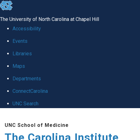
skip
to
The University of North Carolina at Chapel Hill
the
Accessibility
end
Events
of
Libraries
the
global
Maps
utility
Departments
bar
ConnectCarolina
UNC Search
Skip
UNC School of Medicine
to
The Carolina Institute
main