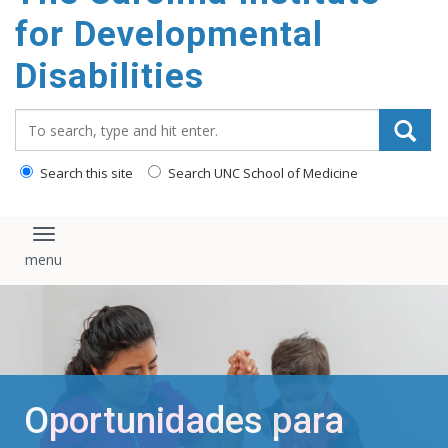
content
for Developmental
Disabilities
Search_for:
Search this site
Search UNC School of Medicine
Toggle navigation
Oportunidades para