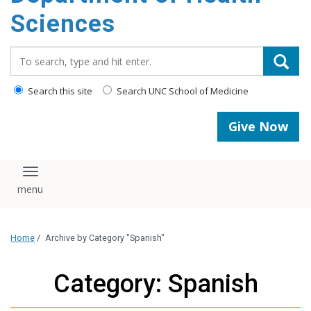
content
Sciences
Search_for:
Search this site
Search UNC School of Medicine
Give Now
Toggle navigation
Home
/
Archive by Category "Spanish"
Category: Spanish