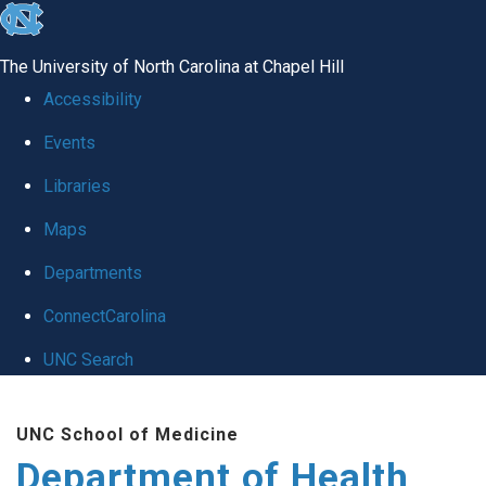
skip
to
The University of North Carolina at Chapel Hill
the
Accessibility
end
Events
of
Libraries
the
global
Maps
utility
Departments
bar
ConnectCarolina
UNC Search
Skip
UNC School of Medicine
to
Department of Health
main