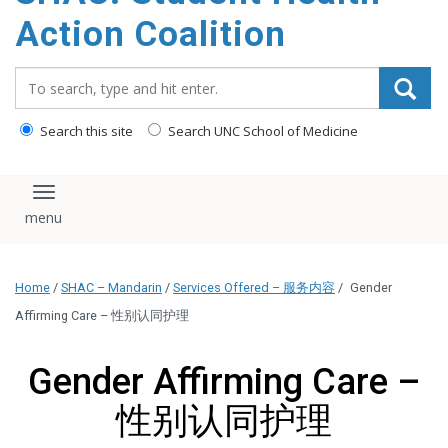
content
Action Coalition
Search_for:
Search this site
Search UNC School of Medicine
Toggle navigation
Home
/
SHAC – Mandarin
/
Services Offered – 服务内容
/
Gender
Affirming Care – 性别认同护理
Gender Affirming Care –
性别认同护理