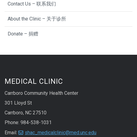
Contact Us – 联系我们
About the Clinic – 关于诊所
Donate – 捐赠
MEDICAL CLINIC
Carrboro Community Health Center
301 Lloyd St
Carrboro, NC 27510
Phone: 984-538-1031
Email:
shac_medicalclinic@med.unc.edu