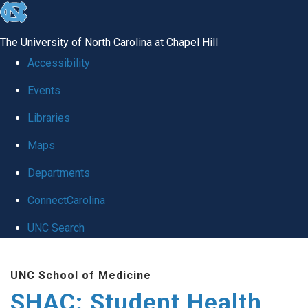
skip
to
The University of North Carolina at Chapel Hill
the
Accessibility
end
Events
of
Libraries
the
global
Maps
utility
Departments
bar
ConnectCarolina
UNC Search
Skip
UNC School of Medicine
to
SHAC: Student Health
main